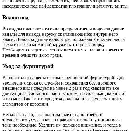
Если оконная ручка разболталась, необходимо приподнять
находящуюся под ней декоративную планку и затянуть винты.
Водоотвод
В каждом пластиковом окне предусмотрены водоотводящие
каналы для вывода наружу скапливающейся внутри него
влаги. Водоотводящие каналы расположены в нижней части
рамы их легко можно обнаружить, открыв створку.
Необходимо следить за состоянием этих каналов и время от
времени очищать их от грязи.
Уход за фурнитурой
Ваши окна оснащены высококачественной фурнитурой. Для
увеличения срока ее службы и сохранения безупречного
внешнего вида следует не менее 2 раз в год смазывать все
движущиеся составные части маслом, не содержащим кислот
или смол. Также эти средства должны не разрушать защиту
элементов от коррозии.
Несмотря на то, что пластиковые окна не требуют
трудоемкого ухода, знать о правилах их эксплуатации все-
таки необходимо. Уделите им должное внимание, и тогда в
качестве вознаграждения они будут служить Вам максимально